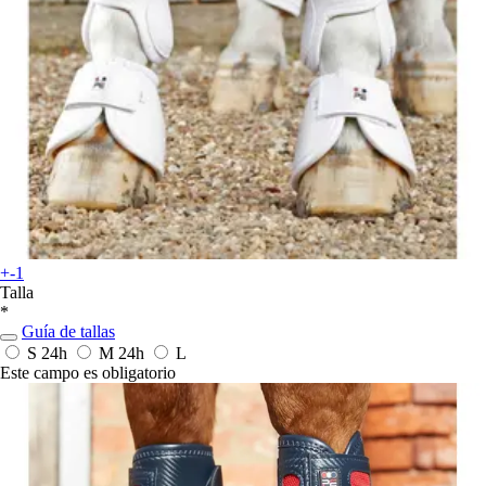
+-1
Talla
*
Guía de tallas
S
24h
M
24h
L
Este campo es obligatorio