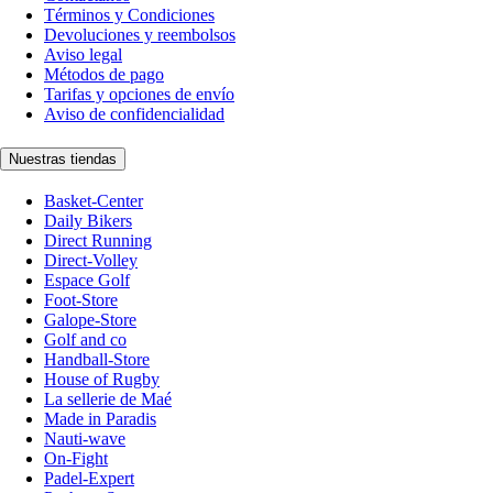
Términos y Condiciones
Devoluciones y reembolsos
Aviso legal
Métodos de pago
Tarifas y opciones de envío
Aviso de confidencialidad
Nuestras tiendas
Basket-Center
Daily Bikers
Direct Running
Direct-Volley
Espace Golf
Foot-Store
Galope-Store
Golf and co
Handball-Store
House of Rugby
La sellerie de Maé
Made in Paradis
Nauti-wave
On-Fight
Padel-Expert