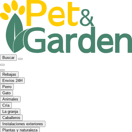
Buscar
Rebajas
Envíos 24H
Perro
Gato
Animales
Cría
La granja
Caballeros
Instalaciones exteriores
Plantas y naturaleza