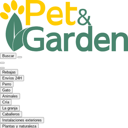
Buscar
Rebajas
Envíos 24H
Perro
Gato
Animales
Cría
La granja
Caballeros
Instalaciones exteriores
Plantas y naturaleza