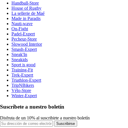
Handball-Store
House of Rugby
La sellerie de Maé
Made in Paradis
Nauti-wave
On-Fight
Padel-Expert
Pecheur-Store
Slowood Interior
Smash-Expert
Sneak'In
Sneakids
Sport is good
Training-Fit
Trek-Expert
Triathlon-Expert
TripNBikers
Vélo-Store
Winter-Expert
Suscríbete a nuestro boletín
Disfruta de un 10% al suscribirte a nuestro boletín
Suscribirse