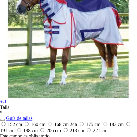
+-1
Talla
*
Guía de tallas
152 cm
160 cm
168 cm
24h
175 cm
183 cm
191 cm
198 cm
206 cm
213 cm
221 cm
Este campo es obligatorio