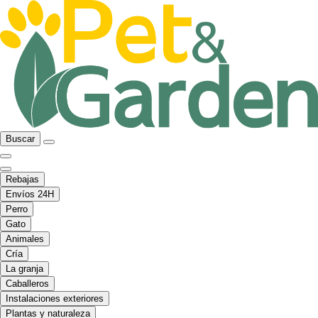
Buscar
Rebajas
Envíos 24H
Perro
Gato
Animales
Cría
La granja
Caballeros
Instalaciones exteriores
Plantas y naturaleza