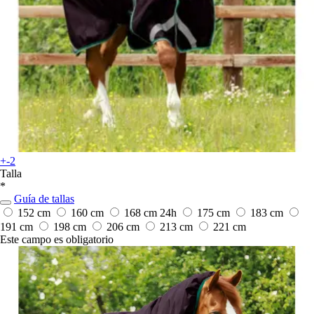
+-2
Talla
*
Guía de tallas
152 cm
160 cm
168 cm
24h
175 cm
183 cm
191 cm
198 cm
206 cm
213 cm
221 cm
Este campo es obligatorio