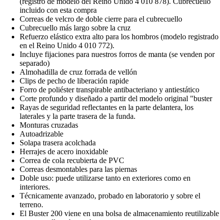
(registro de modelo del Reino Unido 4 010 878). Cubrecuello
incluido con esta compra
Correas de velcro de doble cierre para el cubrecuello
Cubrecuello más largo sobre la cruz
Refuerzo elástico extra alto para los hombros (modelo registrado
en el Reino Unido 4 010 772).
Incluye fijaciones para nuestros forros de manta (se venden por
separado)
Almohadilla de cruz forrada de vellón
Clips de pecho de liberación rapide
Forro de poliéster transpirable antibacteriano y antiestático
Corte profundo y diseñado a partir del modelo original "buster
Rayas de seguridad reflectantes en la parte delantera, los
laterales y la parte trasera de la funda.
Monturas cruzadas
Autoadrizable
Solapa trasera acolchada
Herrajes de acero inoxidable
Correa de cola recubierta de PVC
Correas desmontables para las piernas
Doble uso: puede utilizarse tanto en exteriores como en
interiores.
Técnicamente avanzado, probado en laboratorio y sobre el
terreno.
El Buster 200 viene en una bolsa de almacenamiento reutilizable