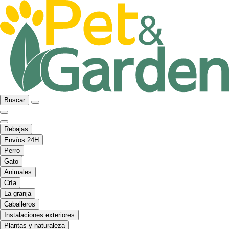
Buscar
Rebajas
Envíos 24H
Perro
Gato
Animales
Cría
La granja
Caballeros
Instalaciones exteriores
Plantas y naturaleza