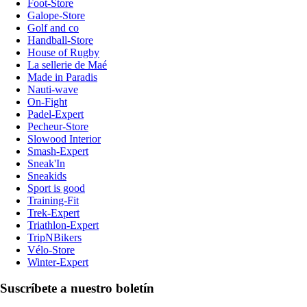
Foot-Store
Galope-Store
Golf and co
Handball-Store
House of Rugby
La sellerie de Maé
Made in Paradis
Nauti-wave
On-Fight
Padel-Expert
Pecheur-Store
Slowood Interior
Smash-Expert
Sneak'In
Sneakids
Sport is good
Training-Fit
Trek-Expert
Triathlon-Expert
TripNBikers
Vélo-Store
Winter-Expert
Suscríbete a nuestro boletín