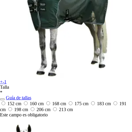
+-1
Talla
*
Guía de tallas
152 cm
160 cm
168 cm
175 cm
183 cm
191
cm
198 cm
206 cm
213 cm
Este campo es obligatorio