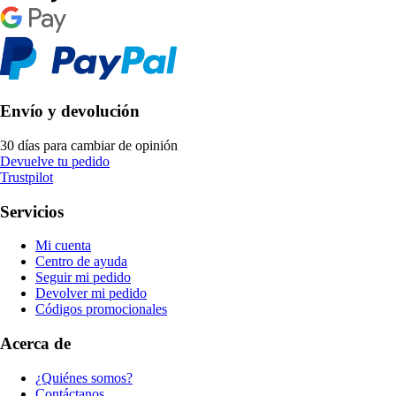
Envío y devolución
30 días para cambiar de opinión
Devuelve tu pedido
Trustpilot
Servicios
Mi cuenta
Centro de ayuda
Seguir mi pedido
Devolver mi pedido
Códigos promocionales
Acerca de
¿Quiénes somos?
Contáctanos