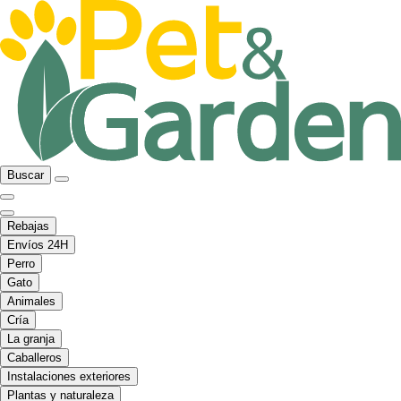
Buscar
Rebajas
Envíos 24H
Perro
Gato
Animales
Cría
La granja
Caballeros
Instalaciones exteriores
Plantas y naturaleza