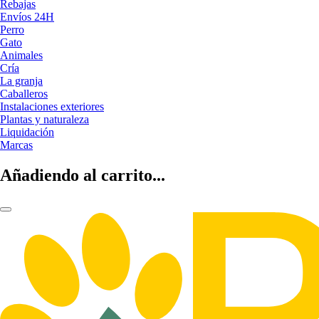
Rebajas
Envíos 24H
Perro
Gato
Animales
Cría
La granja
Caballeros
Instalaciones exteriores
Plantas y naturaleza
Liquidación
Marcas
Añadiendo al carrito...