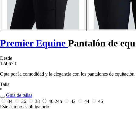
Premier Equine
Pantalón de equ
Desde
124,67 €
Opta por la comodidad y la elegancia con los pantalones de equitació
Talla
*
Guía de tallas
34
36
38
40
24h
42
44
46
Este campo es obligatorio