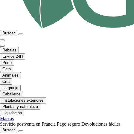
Buscar
Rebajas
Envíos 24H
Perro
Gato
Animales
Cría
La granja
Caballeros
Instalaciones exteriores
Plantas y naturaleza
Liquidación
Marcas
Servicio postventa en Francia
Pago seguro
Devoluciones fáciles
Buscar