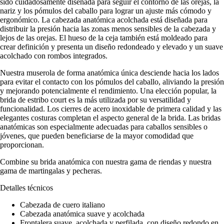
sido cuidadosamente diseñada para seguir el contorno de las orejas, la
nariz y los pómulos del caballo para lograr un ajuste más cómodo y
ergonómico. La cabezada anatómica acolchada está diseñada para
distribuir la presión hacia las zonas menos sensibles de la cabezada y
lejos de las orejas. El hueso de la ceja también está moldeado para
crear definición y presenta un diseño redondeado y elevado y un suave
acolchado con rombos integrados.
Nuestra muserola de forma anatómica única desciende hacia los lados
para evitar el contacto con los pómulos del caballo, aliviando la presión
y mejorando potencialmente el rendimiento. Una elección popular, la
brida de estribo court es la más utilizada por su versatilidad y
funcionalidad. Los cierres de acero inoxidable de primera calidad y las
elegantes costuras completan el aspecto general de la brida. Las bridas
anatómicas son especialmente adecuadas para caballos sensibles o
jóvenes, que pueden beneficiarse de la mayor comodidad que
proporcionan.
Combine su brida anatómica con nuestra gama de riendas y nuestra
gama de martingalas y pecheras.
Detalles técnicos
Cabezada de cuero italiano
Cabezada anatómica suave y acolchada
Frontalera suave, acolchada y perfilada, con diseño redondo en