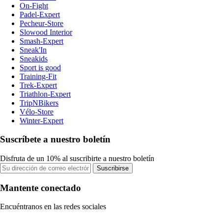
On-Fight
Padel-Expert
Pecheur-Store
Slowood Interior
Smash-Expert
Sneak'In
Sneakids
Sport is good
Training-Fit
Trek-Expert
Triathlon-Expert
TripNBikers
Vélo-Store
Winter-Expert
Suscríbete a nuestro boletín
Disfruta de un 10% al suscribirte a nuestro boletín
Suscribirse
Mantente conectado
Encuéntranos en las redes sociales