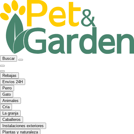
Buscar
Rebajas
Envíos 24H
Perro
Gato
Animales
Cría
La granja
Caballeros
Instalaciones exteriores
Plantas y naturaleza