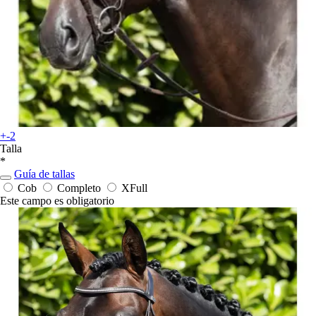
+-2
Talla
*
Guía de tallas
Cob
Completo
XFull
Este campo es obligatorio