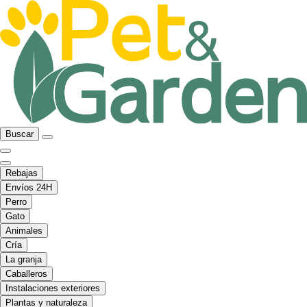
Buscar
Rebajas
Envíos 24H
Perro
Gato
Animales
Cría
La granja
Caballeros
Instalaciones exteriores
Plantas y naturaleza