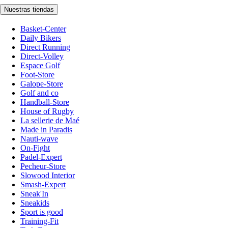
Nuestras tiendas
Basket-Center
Daily Bikers
Direct Running
Direct-Volley
Espace Golf
Foot-Store
Galope-Store
Golf and co
Handball-Store
House of Rugby
La sellerie de Maé
Made in Paradis
Nauti-wave
On-Fight
Padel-Expert
Pecheur-Store
Slowood Interior
Smash-Expert
Sneak'In
Sneakids
Sport is good
Training-Fit