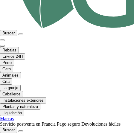
Buscar
Rebajas
Envíos 24H
Perro
Gato
Animales
Cría
La granja
Caballeros
Instalaciones exteriores
Plantas y naturaleza
Liquidación
Marcas
Servicio postventa en Francia
Pago seguro
Devoluciones fáciles
Buscar