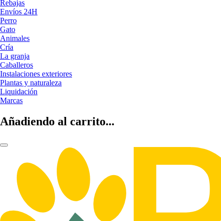
Rebajas
Envíos 24H
Perro
Gato
Animales
Cría
La granja
Caballeros
Instalaciones exteriores
Plantas y naturaleza
Liquidación
Marcas
Añadiendo al carrito...