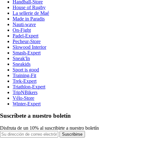
Handball-Store
House of Rugby
La sellerie de Maé
Made in Paradis
Nauti-wave
On-Fight
Padel-Expert
Pecheur-Store
Slowood Interior
Smash-Expert
Sneak'In
Sneakids
Sport is good
Training-Fit
Trek-Expert
Triathlon-Expert
TripNBikers
Vélo-Store
Winter-Expert
Suscríbete a nuestro boletín
Disfruta de un 10% al suscribirte a nuestro boletín
Suscribirse