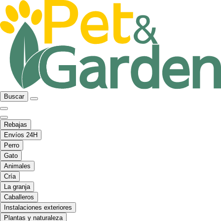
Buscar
Rebajas
Envíos 24H
Perro
Gato
Animales
Cría
La granja
Caballeros
Instalaciones exteriores
Plantas y naturaleza