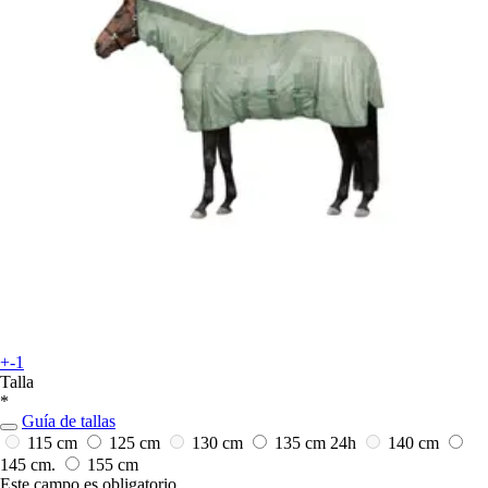
+-1
Talla
*
Guía de tallas
115 cm
125 cm
130 cm
135 cm
24h
140 cm
145 cm.
155 cm
Este campo es obligatorio