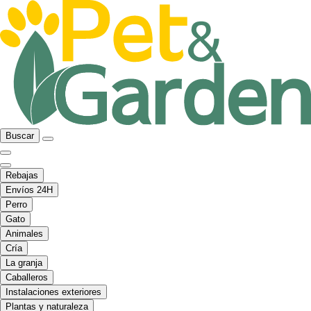
Buscar
Rebajas
Envíos 24H
Perro
Gato
Animales
Cría
La granja
Caballeros
Instalaciones exteriores
Plantas y naturaleza