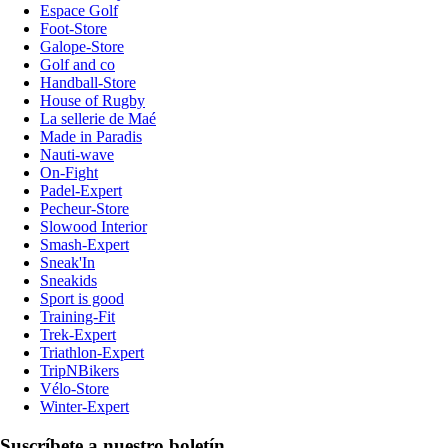
Espace Golf
Foot-Store
Galope-Store
Golf and co
Handball-Store
House of Rugby
La sellerie de Maé
Made in Paradis
Nauti-wave
On-Fight
Padel-Expert
Pecheur-Store
Slowood Interior
Smash-Expert
Sneak'In
Sneakids
Sport is good
Training-Fit
Trek-Expert
Triathlon-Expert
TripNBikers
Vélo-Store
Winter-Expert
Suscríbete a nuestro boletín