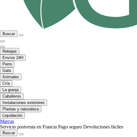
Buscar
Rebajas
Envíos 24H
Perro
Gato
Animales
Cría
La granja
Caballeros
Instalaciones exteriores
Plantas y naturaleza
Liquidación
Marcas
Servicio postventa en Francia
Pago seguro
Devoluciones fáciles
Buscar