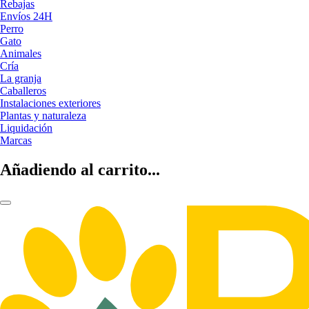
Rebajas
Envíos 24H
Perro
Gato
Animales
Cría
La granja
Caballeros
Instalaciones exteriores
Plantas y naturaleza
Liquidación
Marcas
Añadiendo al carrito...